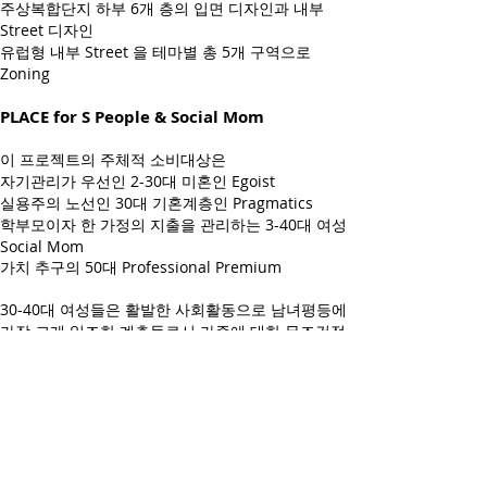
주상복합단지 하부 6개 층의 입면 디자인과 내부
Street 디자인
유럽형 내부 Street 을 테마별 총 5개 구역으로
Zoning
PLACE for S People & Social Mom
이 프로젝트의 주체적 소비대상은
자기관리가 우선인 2-30대 미혼인 Egoist
실용주의 노선인 30대 기혼계층인 Pragmatics
학부모이자 한 가정의 지출을 관리하는 3-40대 여성
Social Mom
가치 추구의 50대 Professional Premium
30-40대 여성들은 활발한 사회활동으로 남녀평등에
가장 크게 일조한 계층들로서 가족에 대한 무조건적
인 희생보다는 효율적인 방법을 모색하며,
나르시즘적 성향을 가지고 있어 자신에 대한 투자를
즐기는 신여성으로 사회성을 병행할 줄 아는 그들에
게는 당연히 생각할 것들이 많아질 수 밖에 없다.
세종특별자치시 카림에비뉴는 이 모든 것들이 집약
된 중심지에 위치하고 있어 Social Mom들에게 아
주 적합한 곳이다.