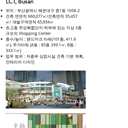
LCT, Busan
위치 : 부산광역시 해운대구 중1동 1058-2
건축 연면적 660,077㎡/건축면적 35,457
㎡/ 개발구역면적 65,934㎡
초고층 주상복합단지 하부에 있는 지상 3층
규모의 Shopping Center
층수/높이 : 랜드마크 타워(101층, 411.6
㎡), 주거타워 (A동 : 85층 339.1㎡, B동 :
333.1㎡)
업무 범위 : 저층부 상없시설 건축 기본 계획,
인테리어 디자인